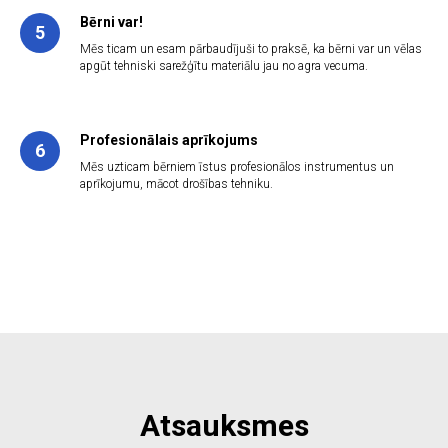
Bērni var!
5
Mēs ticam un esam pārbaudījuši to praksē, ka bērni var un vēlas
apgūt tehniski sarežģītu materiālu jau no agra vecuma.
Profesionālais aprīkojums
6
Mēs uzticam bērniem īstus profesionālos instrumentus un
aprīkojumu, mācot drošības tehniku.
Atsauksmes