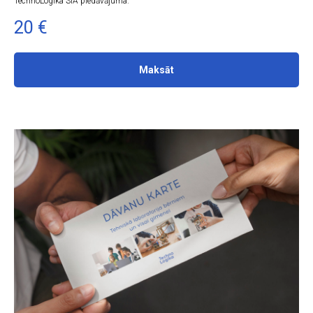
TechnoLogika SIA piedāvājuma.
20
€
Maksāt