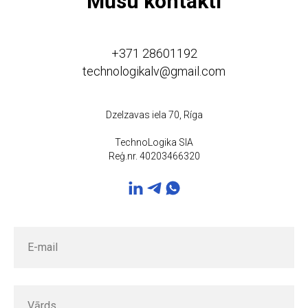
Mūsu kontakti
+371 28601192
technologikalv@gmail.com
Dzelzavas iela 70, Ríga
TechnoLogika SIA
Reģ.nr. 40203466320
E-mail
Vārds