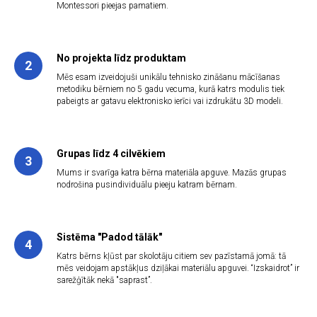
Montessori pieejas pamatiem.
No projekta līdz produktam
2
Mēs esam izveidojuši unikālu tehnisko zināšanu mācīšanas
metodiku bērniem no 5 gadu vecuma, kurā katrs modulis tiek
pabeigts ar gatavu elektronisko ierīci vai izdrukātu 3D modeli.
Grupas līdz 4 cilvēkiem
3
Mums ir svarīga katra bērna materiāla apguve. Mazās grupas
nodrošina pusindividuālu pieeju katram bērnam.
Sistēma "Padod tālāk"
4
Katrs bērns kļūst par skolotāju citiem sev pazīstamā jomā: tā
mēs veidojam apstākļus dziļākai materiālu apguvei. “Izskaidrot” ir
sarežģītāk nekā "saprast”.