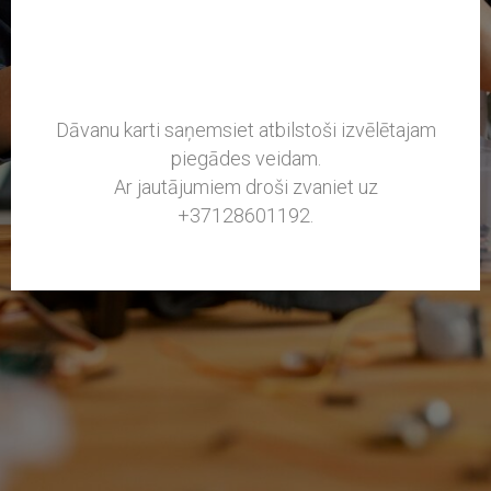
Dāvanu karti saņemsiet atbilstoši izvēlētajam
piegādes veidam.
Ar jautājumiem droši zvaniet uz
+37128601192.