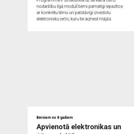
Programma ir strukturēta tā, lai katrā četru
nodarbību ilgā modulī bērni pamatīgi iepazītos
ar konkrētu tēmu un patstāvīgi izveidotu
elektronisku ierīci, kuru tie aiznest mājās.
Bērniem no 8 gadiem
Apvienotā elektronikas un