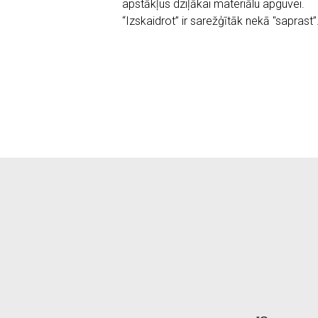
apstākļus dziļākai materiālu apguvei.
“Izskaidrot” ir sarežģītāk nekā "saprast”