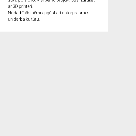
savu portfolio. Visi bērnu projekti būs izdrukāti
ar 3D printeri.
Nodarbībās bērni apgūst arī datorprasmes
un darba kultūru.