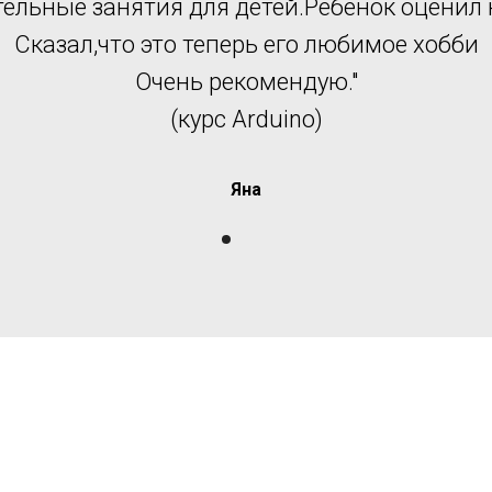
ельные занятия для детей.Ребенок оценил 
Сказал,что это теперь его любимое хобби
Очень рекомендую."
(курс Arduino)
Яна