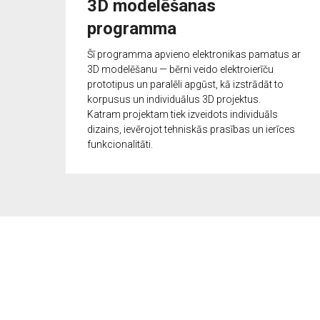
3D modelēšanas
programma
Šī programma apvieno elektronikas pamatus ar
3D modelēšanu — bērni veido elektroierīču
prototipus un paralēli apgūst, kā izstrādāt to
korpusus un individuālus 3D projektus.
Katram projektam tiek izveidots individuāls
dizains, ievērojot tehniskās prasības un ierīces
funkcionalitāti.