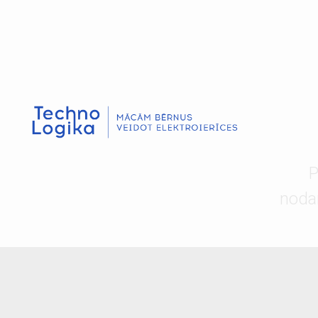
P
noda