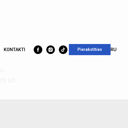
KONTAKTI
RU
Pierakstīties
ju
es un